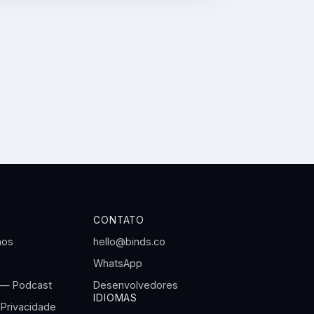
CONTATO
mos
hello@binds.co
WhatsApp
 — Podcast
Desenvolvedores
IDIOMAS
 Privacidade