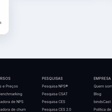
m
URSOS
PESQUISAS
EMPRESA
s e Preços
Pesquisa NPS®
Quem so
Benchmarking
Pesquisa CSAT
Blog
ladora de NPS
Pesquisa CES
bindsCast
ladora de churn
Pesquisa CES 2.0
Política de