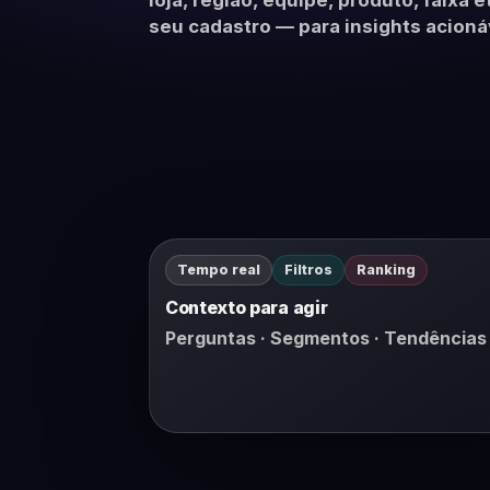
loja, região, equipe, produto, faixa 
Modelos prontos 
seu cadastro — para insights acioná
clima organizaci
Tempo real
Filtros
Ranking
Contexto para agir
Perguntas · Segmentos · Tendências