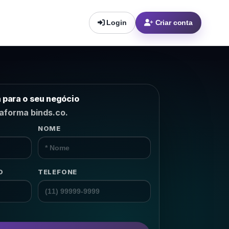
Login
Criar conta
a para o seu negócio
taforma binds.co.
NOME
m o
lhor
 NPS,
→
O
TELEFONE
→
→