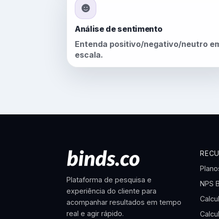
Análise de sentimento
Entenda positivo/negativo/neutro e
escala.
REC
Plano
Plataforma de pesquisa e
NPS 
experiência do cliente para
Calcu
acompanhar resultados em tempo
real e agir rápido.
Calcu